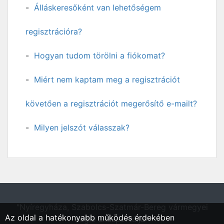
Álláskeresőként van lehetőségem
regisztrációra?
Hogyan tudom törölni a fiókomat?
Miért nem kaptam meg a regisztrációt
követően a regisztrációt megerősítő e-mailt?
Milyen jelszót válasszak?
"Nyíregyháza, Szabolcs-Szatmár-Bereg vármegyei
Az oldal a hatékonyabb működés érdekében
régió állásportálja"