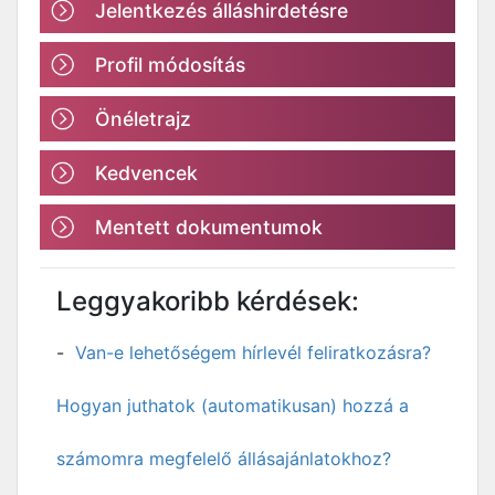
Jelentkezés álláshirdetésre
Profil módosítás
Önéletrajz
Kedvencek
Mentett dokumentumok
Leggyakoribb kérdések:
Van-e lehetőségem hírlevél feliratkozásra?
Hogyan juthatok (automatikusan) hozzá a
számomra megfelelő állásajánlatokhoz?