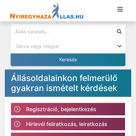
Állásoldalainkon felmerülő
gyakran ismételt kérdések
Regisztráció, bejelentkezés
Hírlevél feliratkozás, leiratkozás