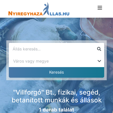
"Villforgó" Bt., fizikai, segéd,
betanított munkák és állások
1 darab találat