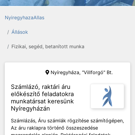
NyiregyhazaAllas
Állások
Fizikai, segéd, betanított munka
Nyíregyháza,
"Villforgó" Bt.
Számlázó, raktári áru
előkészítő feladatokra
munkatársat keresünk
Nyíregyházán
Számlázás, Áru számlák rögzítése számítógépen,
Az áru raklapra történő összeszedése