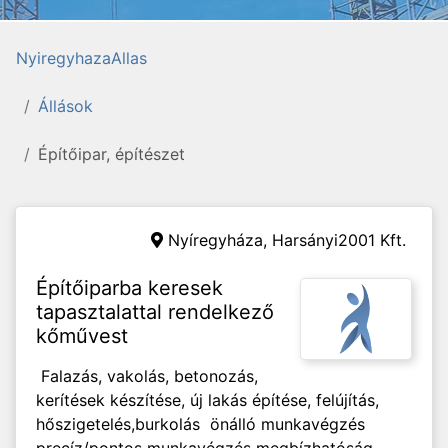
NyiregyhazaAllas
Állások
Építőipar, építészet
Nyíregyháza,
Harsányi2001 Kft.
Építőiparba keresek
tapasztalattal rendelkező
kőművest
Falazás, vakolás, betonozás,
kerítések készítése, új lakás építése, felújítás,
hőszigetelés,burkolás önálló munkavégzés