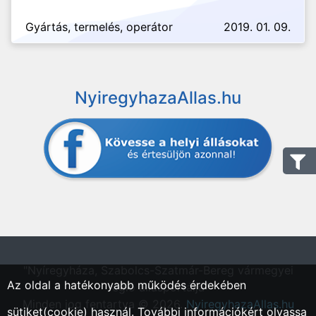
Gyártás, termelés, operátor
2019. 01. 09.
NyiregyhazaAllas.hu
"Nyíregyháza, Szabolcs-Szatmár-Bereg vármegyei
Az oldal a hatékonyabb működés érdekében
régió állásportálja"
Minden jog fentartva © 2026.
NyiregyhazaAllas.hu
sütiket(cookie) használ. További információkért olvassa