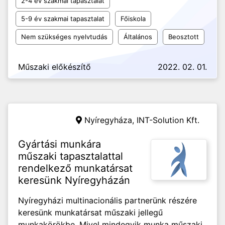
2-4 év szakmai tapasztalat
5-9 év szakmai tapasztalat
Főiskola
Nem szükséges nyelvtudás
Általános
Beosztott
Műszaki előkészítő
2022. 02. 01.
Nyíregyháza,
INT-Solution Kft.
Gyártási munkára
műszaki tapasztalattal
rendelkező munkatársat
keresünk Nyíregyházán
Nyíregyházi multinacionális partnerünk részére
keresünk munkatársat műszaki jellegű
munkakörökbe. Mivel mindegyik munka műszaki