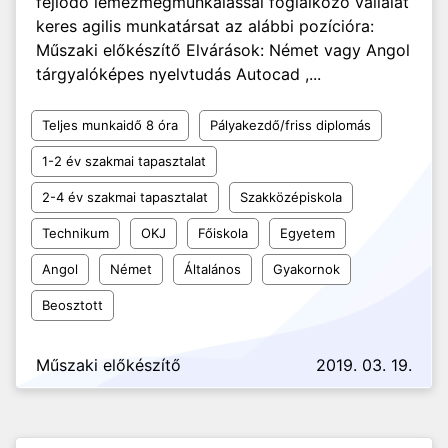
fejlődő lemezmegmunkálással foglalkozó vállalat
keres agilis munkatársat az alábbi pozícióra:
Műszaki előkészítő Elvárások: Német vagy Angol
tárgyalóképes nyelvtudás Autocad ,...
Teljes munkaidő 8 óra
Pályakezdő/friss diplomás
1-2 év szakmai tapasztalat
2-4 év szakmai tapasztalat
Szakközépiskola
Technikum
OKJ
Főiskola
Egyetem
Angol
Német
Általános
Gyakornok
Beosztott
Műszaki előkészítő
2019. 03. 19.