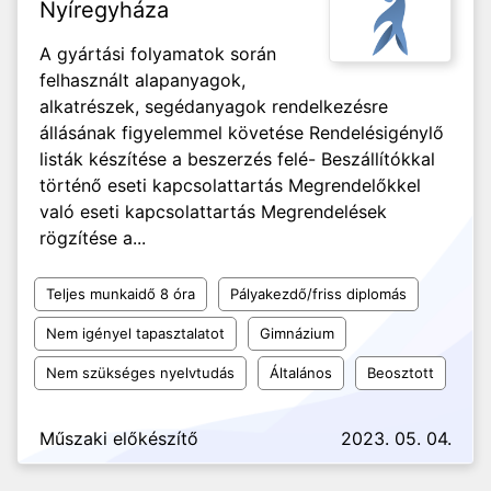
Nyíregyháza
A gyártási folyamatok során
felhasznált alapanyagok,
alkatrészek, segédanyagok rendelkezésre
állásának figyelemmel követése Rendelésigénylő
listák készítése a beszerzés felé- Beszállítókkal
történő eseti kapcsolattartás Megrendelőkkel
való eseti kapcsolattartás Megrendelések
rögzítése a...
Teljes munkaidő 8 óra
Pályakezdő/friss diplomás
Nem igényel tapasztalatot
Gimnázium
Nem szükséges nyelvtudás
Általános
Beosztott
Műszaki előkészítő
2023. 05. 04.