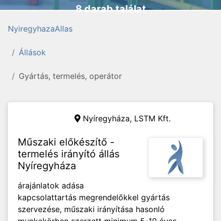
8 darab találat
NyiregyhazaAllas
Állások
Gyártás, termelés, operátor
Nyíregyháza,
LSTM Kft.
Műszaki előkészítő -
termelés irányító állás
Nyíregyháza
árajánlatok adása
kapcsolattartás megrendelőkkel gyártás
szervezése, műszaki irányítása hasonló