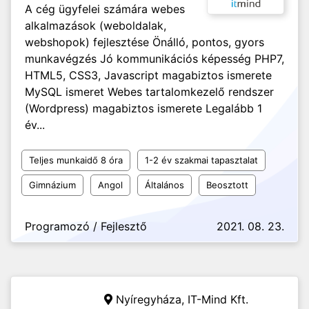
A cég ügyfelei számára webes
alkalmazások (weboldalak,
webshopok) fejlesztése Önálló, pontos, gyors
munkavégzés Jó kommunikációs képesség PHP7,
HTML5, CSS3, Javascript magabiztos ismerete
MySQL ismeret Webes tartalomkezelő rendszer
(Wordpress) magabiztos ismerete Legalább 1
év...
Teljes munkaidő 8 óra
1-2 év szakmai tapasztalat
Gimnázium
Angol
Általános
Beosztott
Programozó / Fejlesztő
2021. 08. 23.
Nyíregyháza,
IT-Mind Kft.