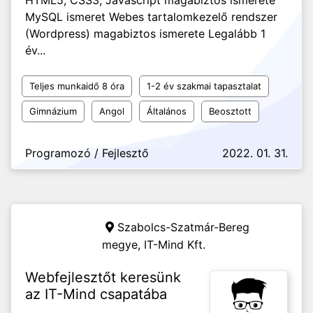
HTML5, CSS3, Javascript magabiztos ismerete
MySQL ismeret Webes tartalomkezelő rendszer
(Wordpress) magabiztos ismerete Legalább 1
év...
Teljes munkaidő 8 óra
1-2 év szakmai tapasztalat
Gimnázium
Angol
Általános
Beosztott
Programozó / Fejlesztő
2022. 01. 31.
Szabolcs-Szatmár-Bereg
megye,
IT-Mind Kft.
Webfejlesztőt keresünk
az IT-Mind csapatába