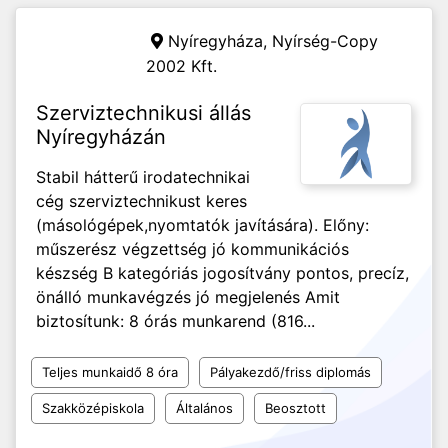
Nyíregyháza,
Nyírség-Copy
2002 Kft.
Szerviztechnikusi állás
Nyíregyházán
Stabil hátterű irodatechnikai
cég szerviztechnikust keres
(másológépek,nyomtatók javítására). Előny:
műszerész végzettség jó kommunikációs
készség B kategóriás jogosítvány pontos, precíz,
önálló munkavégzés jó megjelenés Amit
biztosítunk: 8 órás munkarend (816...
Teljes munkaidő 8 óra
Pályakezdő/friss diplomás
Szakközépiskola
Általános
Beosztott