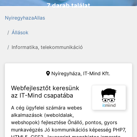
7 darab találat
NyiregyhazaAllas
Állások
Informatika, telekommunikáció
Nyíregyháza,
IT-Mind Kft.
Webfejlesztőt keresünk
az IT-Mind csapatába
A cég ügyfelei számára webes
alkalmazások (weboldalak,
webshopok) fejlesztése Önálló, pontos, gyors
munkavégzés Jó kommunikációs képesség PHP7,