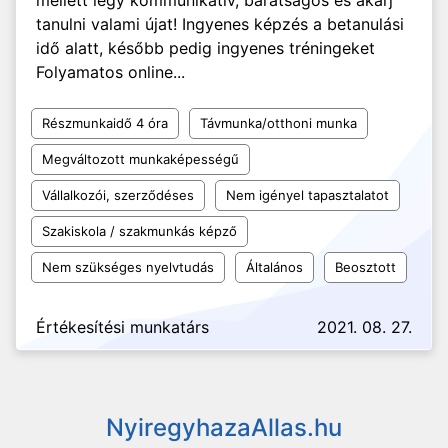
mellett légy kommunikatív, barátságos és akarj
tanulni valami újat! Ingyenes képzés a betanulási
idő alatt, később pedig ingyenes tréningeket
Folyamatos online...
Részmunkaidő 4 óra
Távmunka/otthoni munka
Megváltozott munkaképességű
Vállalkozói, szerződéses
Nem igényel tapasztalatot
Szakiskola / szakmunkás képző
Nem szükséges nyelvtudás
Általános
Beosztott
Értékesítési munkatárs
2021. 08. 27.
NyiregyhazaAllas.hu