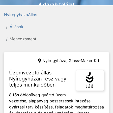
4 darab találat
NyiregyhazaAllas
Állások
Menedzsment
Nyíregyháza,
Glass-Maker Kft.
Üzemvezető állás
Nyíregyházán rész vagy
teljes munkaidőben
8 fős öblösüveg gyártó üzem
vezetése, alapanyag beszerzések intézése,
gyártási terv készítése, feladatok meghatározása