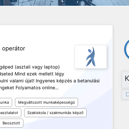
 operátor
géped (asztali vagy laptop)
seted Mind ezek mellett légy
K
ulni valami újat! Ingyenes képzés a betanulási
ngeket Folyamatos online...
munka
Megváltozott munkaképességű
asztalatot
Szakiskola / szakmunkás képző
Beosztott