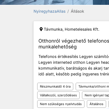
NyiregyhazaAllas
Állások
Távmunka,
Hometelesales Kft.
Otthonról végezhető telefonos
munkalehetőség
Telefonos értékesítés Legyen számító
Legyen interneted otthon Legyen head
kommunikatív, barátságos és akarj tan
idő alatt, később pedig ingyenes tréni
Részmunkaidő 4 óra
Távmunka/otthoni 
Vállalkozói, szerződéses
Nem igényel tap
Nem szükséges nyelvtudás
Általános