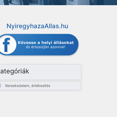
NyiregyhazaAllas.hu
ategóriák
Kereskedelem, értékesítés