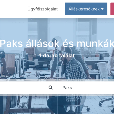
Ügyfélszolgálat
Álláskeresőknek
Paks állások és munká
1 darab találat