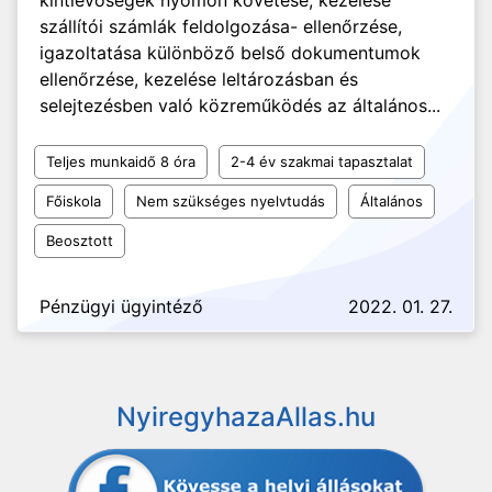
kintlévőségek nyomon követése, kezelése
szállítói számlák feldolgozása- ellenőrzése,
igazoltatása különböző belső dokumentumok
ellenőrzése, kezelése leltározásban és
selejtezésben való közreműködés az általános...
Teljes munkaidő 8 óra
2-4 év szakmai tapasztalat
Főiskola
Nem szükséges nyelvtudás
Általános
Beosztott
Pénzügyi ügyintéző
2022. 01. 27.
NyiregyhazaAllas.hu