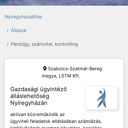
NyiregyhazaAllas
Állások
Pénzügy, számvitel, kontrolling
Szabolcs-Szatmár-Bereg
megye,
LSTM Kft.
Gazdasági ügyintéző
álláslehetőség
Nyíregyházán
aktívan közreműködik az
ügyviteli feladatok ellátásában számlázás,