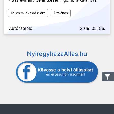
4819 e-mail : "Jelentkezem" gombra kattintva
Teljes munkaidő 8 óra
Általános
Autószerelő
2019. 05. 06.
NyiregyhazaAllas.hu