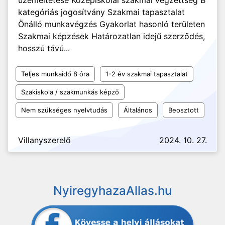
üzemeltetése Középiskolai szakmai végzettség B
kategóriás jogosítvány Szakmai tapasztalat
Önálló munkavégzés Gyakorlat hasonló területen
Szakmai képzések Határozatlan idejű szerződés,
hosszú távú...
Teljes munkaidő 8 óra
1-2 év szakmai tapasztalat
Szakiskola / szakmunkás képző
Nem szükséges nyelvtudás
Általános
Beosztott
Villanyszerelő
2024. 10. 27.
NyiregyhazaAllas.hu