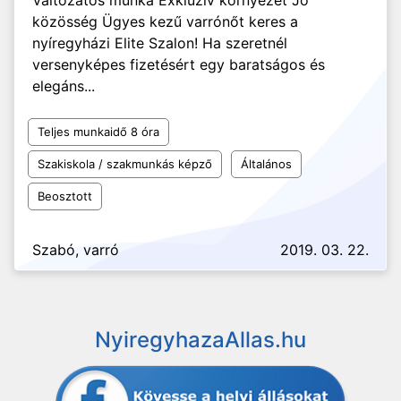
Változatos munka Exkluziv környezet Jó
közösség Ügyes kezű varrónőt keres a
nyíregyházi Elite Szalon! Ha szeretnél
versenyképes fizetésért egy baratságos és
elegáns...
Teljes munkaidő 8 óra
Szakiskola / szakmunkás képző
Általános
Beosztott
Szabó, varró
2019. 03. 22.
NyiregyhazaAllas.hu