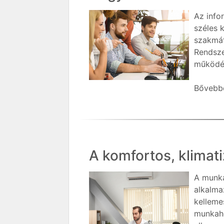
Az info
széles 
szakmát
Rendsze
működés
Bővebbe
A komfortos, klimat
A munka
alkalma
kelleme
munkahe