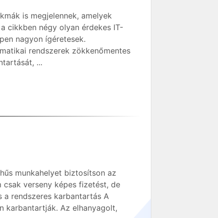
zakmák is megjelennek, amelyek
a cikkben négy olyan érdekes IT-
pen nagyon ígéretesek.
ormatikai rendszerek zökkenőmentes
artását, ...
 hűs munkahelyet biztosítson az
csak verseny képes fizetést, de
s a rendszeres karbantartás A
 karbantartják. Az elhanyagolt,