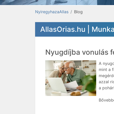
NyiregyhazaAllas
Blog
AllasOrias.hu | Munk
Nyugdíjba vonulás f
A nyugd
mint a 
megérde
azzal ri
a pohár
Bővebbe