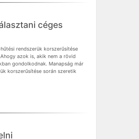
álasztani céges
-hűtési rendszerük korszerűsítése
 Ahogy azok is, akik nem a rövid
okban gondolkodnak. Manapság már
rük korszerűsítése során szeretik
lni