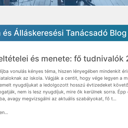
a és Álláskeresési Tanácsadó Blog
eltételei és menete: fő tudnivaló
íjba vonulás kényes téma, hiszen lényegében mindenkit éri
fiataloknak az iskola. Vágják a centit, hogy vége legyen a 
melt nyugdíjukat a ledolgozott hosszú évtizedeket követő
ogatják, nem is lesz nyugdíjuk, mire ők kerülnek sorra. Épp 
ba, avagy megvizsgálni az aktuális szabályokat, fő t...
n...