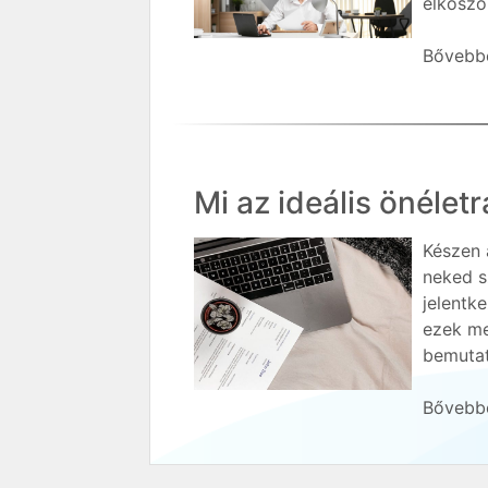
elkoszol
Bővebbe
Mi az ideális önéle
Készen 
neked s
jelentk
ezek me
bemutat
Bővebbe