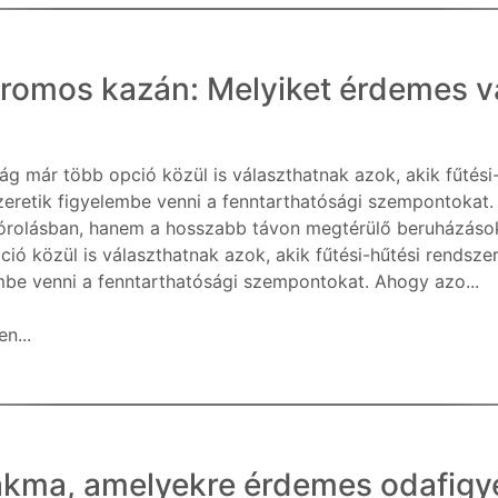
tromos kazán: Melyiket érdemes v
g már több opció közül is választhatnak azok, akik fűtési
zeretik figyelembe venni a fenntarthatósági szempontokat.
órolásban, hanem a hosszabb távon megtérülő beruházás
ció közül is választhatnak azok, akik fűtési-hűtési rendsze
mbe venni a fenntarthatósági szempontokat. Ahogy azo...
n...
akma, amelyekre érdemes odafigye