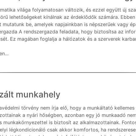
rmatika világa folyamatosan változik, és ezzel együtt új s
körű lehetőségeket kínálnak az érdeklődők számára. Ebben 
 mutatunk be, amelyek napjainkban is népszerűek vagy ép
rgazda A rendszergazda feladata, hogy biztosítsa az inf
ét. Ez magában foglalja a hálózatok és a szerverek karbant
n...
izált munkahely
védelmi törvény nem írja elő, hogy a munkáltató kellemes
zottainak a nyári hőségben, azonban egy jó munkaadó nem 
s munkakörnyezettel is biztosít az alkalmazottainak. Fonto
lyi légkondicionáló csak akkor komfortos, ha rendszeresen