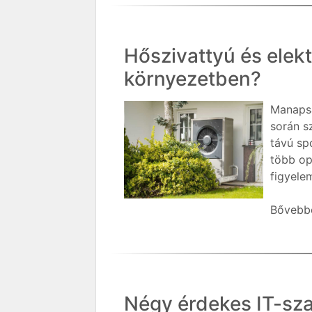
Hőszivattyú és elek
környezetben?
Manapsá
során s
távú sp
több op
figyele
Bővebbe
Négy érdekes IT-sz