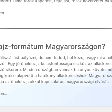
ódott klíma torok kaparást, fejfájást, rossz közérzetet oko.
n...
trajz-formátum Magyarországon?
állsz állást pályázni, de nem tudod, hol kezdj, vagy mi a h
zól! Egy jó önéletrajz kulcsfontosságú eszköz az álláskeres
ező sikerére. Minden országban vannak bizonyos követelmén
gértése alapvető a hatékony álláskereséshez, Magyarorsz
ja az önéletrajzokkal kapcsolatos magyarországi elvárás...
n...