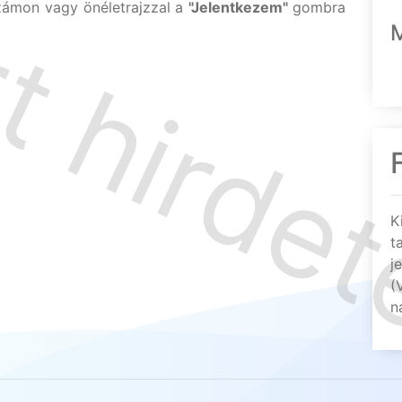
zámon vagy önéletrajzzal a
"Jelentkezem"
gombra
K
t
j
(
n