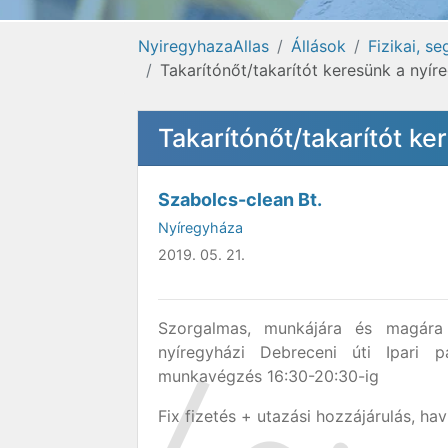
NyiregyhazaAllas
Állások
Fizikai, s
Takarítónőt/takarítót keresünk a nyír
Takarítónőt/takarítót ke
Szabolcs-clean Bt.
Nyíregyháza
2019. 05. 21.
Szorgalmas, munkájára és magára
nyíregyházi Debreceni úti Ipari 
munkavégzés 16:30-20:30-ig
Fix fizetés + utazási hozzájárulás, ha