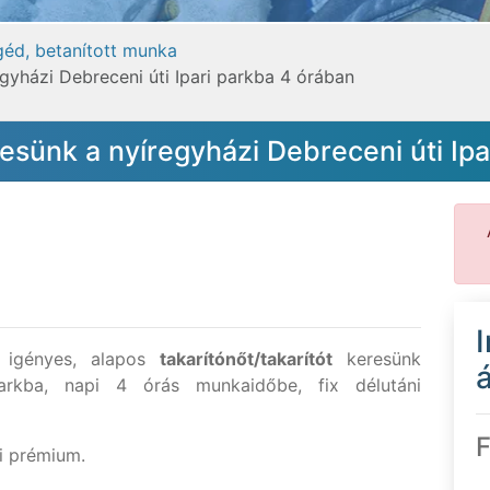
egéd, betanított munka
egyházi Debreceni úti Ipari parkba 4 órában
resünk a nyíregyházi Debreceni úti Ip
 igényes, alapos
takarítónőt/takarítót
keresünk
á
parkba, napi 4 órás munkaidőbe, fix délutáni
F
vi prémium.