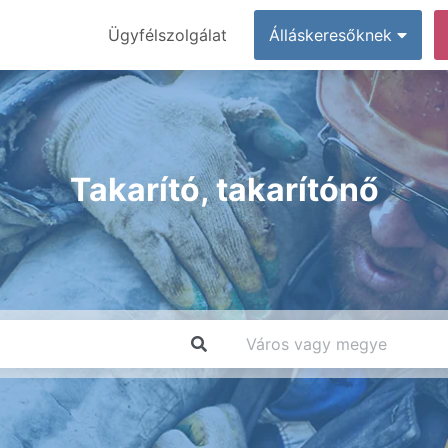
Ügyfélszolgálat
Álláskeresőknek
Takarító, takarítónő