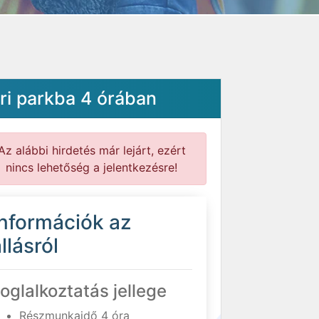
ari parkba 4 órában
Az alábbi hirdetés már lejárt, ezért
nincs lehetőség a jelentkezésre!
Információk az
llásról
oglalkoztatás jellege
Részmunkaidő 4 óra