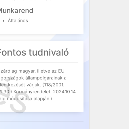
Munkarend
Általános
Fontos tudnivaló
izárólag magyar, illetve az EU
agországok állampolgárainak a
elentkezését várjuk. (118/2001.
VI.30.) Kormányrendelet, 2024.10.14.
api módosítása alapján.)