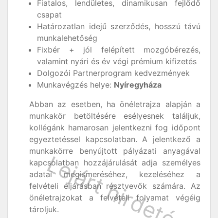
Fiatalos, lendületes, dinamikusan fejlődő
csapat
Határozatlan idejű szerződés, hosszú távú
munkalehetőség
Fixbér + jól felépített mozgóbérezés,
valamint nyári és év végi prémium kifizetés
Dolgozói Partnerprogram kedvezmények
Munkavégzés helye:
Nyíregyháza
Abban az esetben, ha önéletrajza alapján a
munkakör betöltésére esélyesnek találjuk,
kollégánk hamarosan jelentkezni fog időpont
egyeztetéssel kapcsolatban. A jelentkező a
munkakörre benyújtott pályázati anyagával
kapcsolatban hozzájárulását adja személyes
adatai megismeréséhez, kezeléséhez a
felvételi eljárásban résztvevők számára. Az
önéletrajzokat a felvételi folyamat végéig
tároljuk.