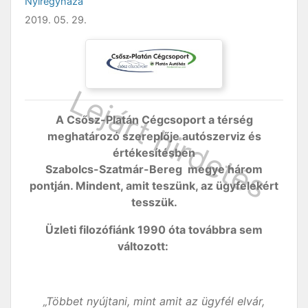
Nyíregyháza
2019. 05. 29.
A Csősz-Platán Cégcsoport a térség
meghatározó szereplője autószerviz és
értékesítésben
Szabolcs-Szatmár-Bereg megye három
pontján.
Mindent, amit teszünk, az ügyfelekért
tesszük.
Üzleti filozófiánk 1990 óta továbbra sem
változott:
„Többet nyújtani, mint amit az ügyfél elvár,