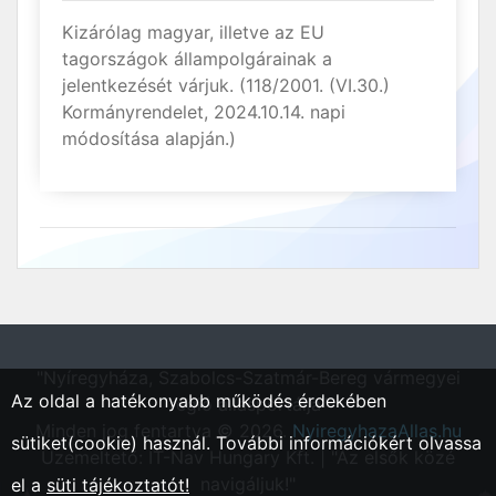
Kizárólag magyar, illetve az EU
tagországok állampolgárainak a
jelentkezését várjuk. (118/2001. (VI.30.)
Kormányrendelet, 2024.10.14. napi
módosítása alapján.)
"Nyíregyháza, Szabolcs-Szatmár-Bereg vármegyei
Az oldal a hatékonyabb működés érdekében
régió állásportálja"
Minden jog fentartva © 2026.
NyiregyhazaAllas.hu
sütiket(cookie) használ. További információkért olvassa
Üzemeltető: IT-Nav Hungary Kft. | "Az elsők közé
navigáljuk!"
el a
süti tájékoztatót!