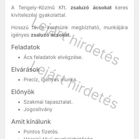
A Tengely-Közmű Kft.
zsaluzó ácsokat
keres
kivitelezési gyakolattal.
Hosszú távra keresünk megbízható, munkájára
igényes
zsaluzó ácsokat.
Feladatok
Ács feladatok elvégzése.
Elvárások
Precíz, igényes munka.
Előnyök
Szakmai tapasztalat.
Jogosítvány
Amit kínálunk
Pontos fizetés.