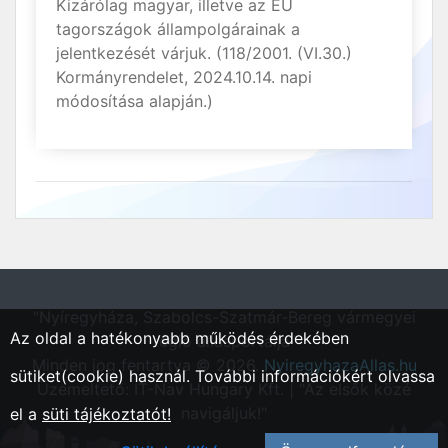
Kizárólag magyar, illetve az EU
tagországok állampolgárainak a
jelentkezését várjuk. (118/2001. (VI.30.)
Kormányrendelet, 2024.10.14. napi
módosítása alapján.)
"Nyíregyháza, Szabolcs-Szatmár-Bereg vármegyei
Az oldal a hatékonyabb működés érdekében
régió állásportálja"
Minden jog fentartva © 2026.
NyiregyhazaAllas.hu
sütiket(cookie) használ. További információkért olvassa
Üzemeltető: IT-Nav Hungary Kft. | "Az elsők közé
navigáljuk!"
el a
süti tájékoztatót!