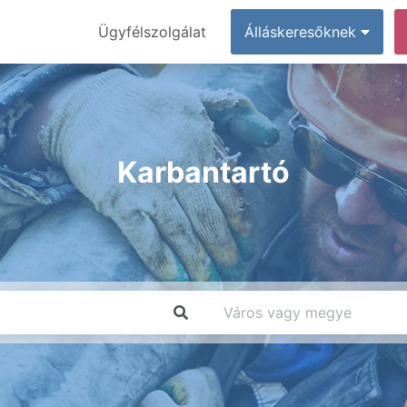
Ügyfélszolgálat
Álláskeresőknek
Karbantartó