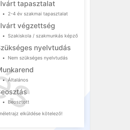
lvárt tapasztalat
2-4 év szakmai tapasztalat
lvárt végzettség
Szakiskola / szakmunkás képző
Szükséges nyelvtudás
Nem szükséges nyelvtudás
Munkarend
Általános
Beosztás
Beosztott
néletrajz elküldése kötelező!