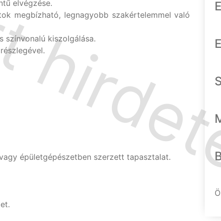
ntű elvégzése.
E
adatok megbízható, legnagyobb szakértelemmel való
 színvonalú kiszolgálása.
E
részlegével.
n vagy épületgépészetben szerzett tapasztalat.
Ö
et.