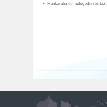
Munkaruha és melegétkezés bizt
"Nyír