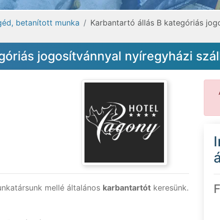
egéd, betanított munka
Karbantartó állás B kategóriás jog
góriás jogosítvánnyal nyíregyházi szá
á
F
nkatársunk mellé általános
karbantartót
keresünk.