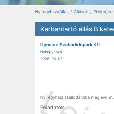
NyiregyhazaAllas
Állások
Fizikai, s
Karbantartó állás B kate
Újmajori Szabadidőpark Kft.
Nyíregyháza
2026. 06. 08.
Nyíregyházi szállodánkba meglévő mu
Feladatok