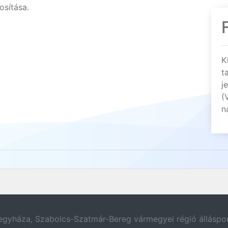
osítása.
K
t
j
(
n
egyháza, Szabolcs-Szatmár-Bereg vármegyei régió álláspor