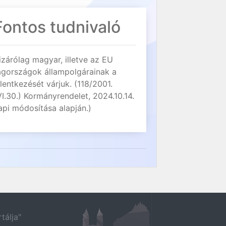
Fontos tudnivaló
izárólag magyar, illetve az EU
agországok állampolgárainak a
elentkezését várjuk. (118/2001.
VI.30.) Kormányrendelet, 2024.10.14.
api módosítása alapján.)
tálja"