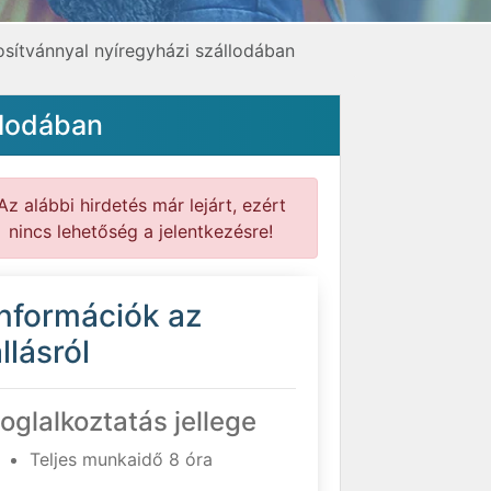
osítvánnyal nyíregyházi szállodában
llodában
Az alábbi hirdetés már lejárt, ezért
nincs lehetőség a jelentkezésre!
Információk az
llásról
oglalkoztatás jellege
Teljes munkaidő 8 óra