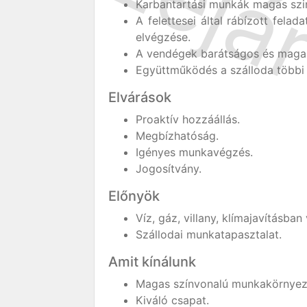
Karbantartási munkák magas szi
A felettesei által rábízott fel
elvégzése.
A vendégek barátságos és magas
Együttműködés a szálloda többi 
Elvárások
Proaktív hozzáállás.
Megbízhatóság.
Igényes munkavégzés.
Jogosítvány.
Előnyök
Víz, gáz, villany, klímajavításba
Szállodai munkatapasztalat.
Amit kínálunk
Magas színvonalú munkakörnyez
Kiváló csapat.