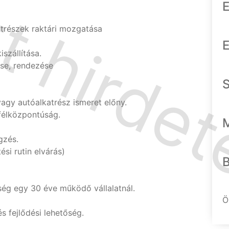
E
trészek raktári mozgatása
E
szállítása.
ése, rendezése
agy autóalkatrész ismeret előny.
félközpontúság.
gzés.
si rutin elvárás)
ség egy 30 éve működő vállalatnál.
Ö
 fejlődési lehetőség.