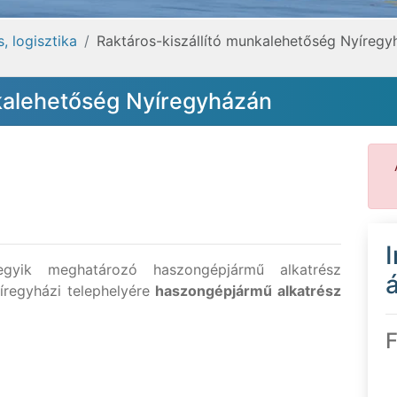
, logisztika
Raktáros-kiszállító munkalehetőség Nyíregy
nkalehetőség Nyíregyházán
egyik meghatározó haszongépjármű alkatrész
á
íregyházi telephelyére
haszongépjármű alkatrész
F