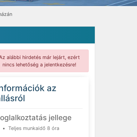
házán
Az alábbi hirdetés már lejárt, ezért
nincs lehetőség a jelentkezésre!
Információk az
llásról
oglalkoztatás jellege
Teljes munkaidő 8 óra