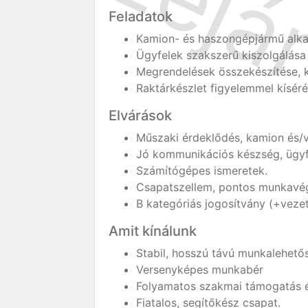
Feladatok
Kamion- és haszongépjármű alka
Ügyfelek szakszerű kiszolgálása
Megrendelések összekészítése, ki
Raktárkészlet figyelemmel kísér
Elvárások
Műszaki érdeklődés, kamion és/v
Jó kommunikációs készség, ügy
Számítógépes ismeretek.
Csapatszellem, pontos munkavé
B kategóriás jogosítvány (+vezeté
Amit kínálunk
Stabil, hosszú távú munkalehető
Versenyképes munkabér
Folyamatos szakmai támogatás és
Fiatalos, segítőkész csapat.