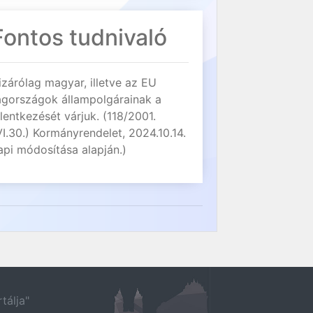
Fontos tudnivaló
izárólag magyar, illetve az EU
agországok állampolgárainak a
elentkezését várjuk. (118/2001.
VI.30.) Kormányrendelet, 2024.10.14.
api módosítása alapján.)
tálja"