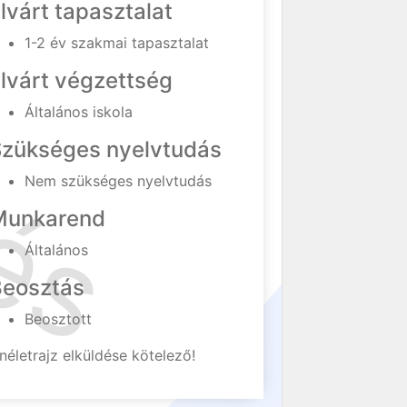
lvárt tapasztalat
1-2 év szakmai tapasztalat
lvárt végzettség
Általános iskola
Szükséges nyelvtudás
Nem szükséges nyelvtudás
Munkarend
Általános
Beosztás
Beosztott
néletrajz elküldése kötelező!