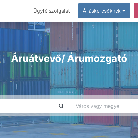
Ügyfélszolgálat
Álláskeresőknek
Áruátvevő/ Árumozgató