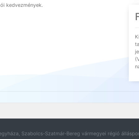
zói kedvezmények.
K
t
j
(
n
egyháza, Szabolcs-Szatmár-Bereg vármegyei régió álláspor