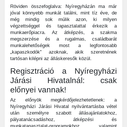
Röviden összefoglalva: Nyíregyházán ma már
jóval könnyebb munkát találni, mint tíz éve, de
még mindig sok múlik azon, ki milyen
végzettséggel és tapasztalattal érkezik a
munkaerőpiacra. Az átképzés, a szakma
megszerzése és a rugalmas, családbarát
munkalehetőségek most a legfontosabb
„kapaszkodók” azoknak, akik szeretnének
tartósan kilépni az álláskeresők közül.
Regisztráció a Nyíregyházi
Járási Hivatalnál: csak
előnyei vannak!
Az előnyök megkérdőjelezhetetlenek: a
Nyíregyházi Járási Hivatal nyilvántartásba vétel
után személyre szabott állásajánlatokhoz,
pályatanácsadáshoz, átképzési és
munkatapasztalat-programokhoz, valamint