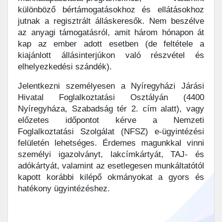
különböző bértámogatásokhoz és ellátásokhoz
jutnak a regisztrált álláskeresők. Nem beszélve
az anyagi támogatásról, amit három hónapon át
kap az ember adott esetben (de feltétele a
kiajánlott állásinterjúkon való részvétel és
elhelyezkedési szándék).
Jelentkezni személyesen a Nyíregyházi Járási
Hivatal Foglalkoztatási Osztályán (4400
Nyíregyháza, Szabadság tér 2. cím alatt), vagy
előzetes időpontot kérve a Nemzeti
Foglalkoztatási Szolgálat (NFSZ) e-ügyintézési
felületén lehetséges. Érdemes magunkkal vinni
személyi igazolványt, lakcímkártyát, TAJ- és
adókártyát, valamint az esetlegesen munkáltatótól
kapott korábbi kilépő okmányokat a gyors és
hatékony ügyintézéshez.