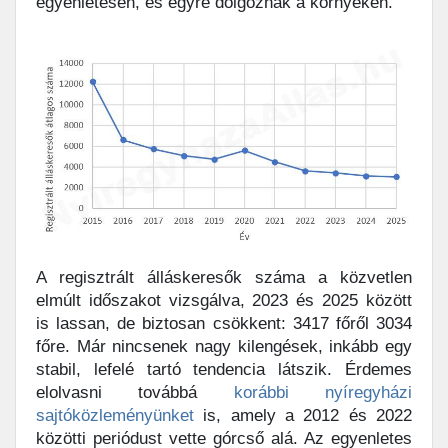
egyenletesen, és egyre dolgoznak a környéken.
A regisztrált álláskeresők száma a közvetlen
elmúlt időszakot vizsgálva, 2023 és 2025 között
is lassan, de biztosan csökkent: 3417 főről 3034
főre. Már nincsenek nagy kilengések, inkább egy
stabil, lefelé tartó tendencia látszik. Érdemes
elolvasni továbbá
korábbi nyíregyházi
sajtóközleményünket
is, amely a 2012 és 2022
közötti periódust vette górcső alá. Az egyenletes