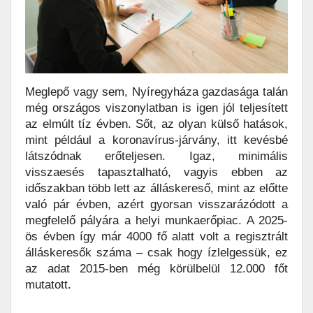
Meglepő vagy sem, Nyíregyháza gazdasága talán
még országos viszonylatban is igen jól teljesített
az elmúlt tíz évben. Sőt, az olyan külső hatások,
mint például a koronavírus-járvány, itt kevésbé
látszódnak erőteljesen. Igaz, minimális
visszaesés tapasztalható, vagyis ebben az
időszakban több lett az álláskereső, mint az előtte
való pár évben, azért gyorsan visszarázódott a
megfelelő pályára a helyi munkaerőpiac. A 2025-
ös évben így már 4000 fő alatt volt a regisztrált
álláskeresők száma – csak hogy ízlelgessük, ez
az adat 2015-ben még körülbelül 12.000 főt
mutatott.