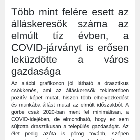
Több mint felére esett az
álláskeresők száma az
elmúlt tíz évben, a
COVID-járványt is erősen
leküzdötte a város
gazdasága
Az alábbi grafikonon jól látható a drasztikus
csökkenés, ami az álláskeresők tekintetében
pozitív képet mutat, hiszen több elhelyezkedést
és munkába állást mutat az elmúlt időszakból. A
görbe csak 2020-ban ment fel minimálisan, a
COVID-idejében, de elmondható, hogy ez sem
sújtotta drasztikusan a település gazdaságát. Az
élet pedig azóta is pörög tovább, szépen