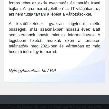
fontos lehet az aktív nyelvtudás és tanulás iránti
hajlam. Aligha marad „életben” az IT világában az,
aki nem tudja tartani a lépést a változásokkal.
A kezdőfizetések gyakran irigylésre méltó
összegek, más szakmákban hosszú évek alatt
sem keresnek annyit, mint az informatikusok. A
legjobban fizetett munkák ezen a területen
találhatóak meg 2021-ben és várhatóan ez még
hosszú időre így is marad.
NyiregyhazaAllas.hu / P.P.
"Nyíregyháza, Szabolcs-Szatmár-Bereg vármegyei