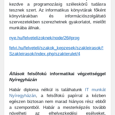
kezdve a programozásig széleskörű tudásra
tesznek szert. Az informatikus könyvtárak főként
könyvtárakban és információszolgáltató
szervezetekben szerezhetnek gyakorlatot, mielőtt
munkába állnak.
nye.hu/felvetelizoknek/node/26#prog
felvi.hu/felveteli/szakok_kepzesek/szakleirasok/!
Szakleirasok/index.php/szakterulet/4
Állások
felsőfokú informatikai végzettséggel
Nyíregyházán
Habár diploma nélkül is találhatunk
IT munkát
Nyíregyházán
, a felsőfokú papírral a kézben
egészen biztosan nem marad hiányos rész ebből
a szempontból. Habár a mesterképzés tovább
növelheti az elhelyezkedési esélyeket,