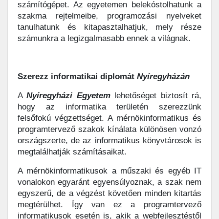
számítógépet. Az egyetemen belekóstolhatunk a
szakma rejtelmeibe, programozási nyelveket
tanulhatunk és kitapasztalhatjuk, mely része
számunkra a legizgalmasabb ennek a világnak.
Szerezz informatikai diplomát
Nyíregyházán
A
Nyíregyházi
Egyetem
lehetőséget biztosít rá,
hogy az informatika területén szerezzünk
felsőfokú végzettséget. A mérnökinformatikus és
programtervező szakok kínálata különösen vonzó
országszerte, de az informatikus könyvtárosok is
megtalálhatják számításaikat.
A mérnökinformatikusok a műszaki és egyéb IT
vonalokon egyaránt egyensúlyoznak, a szak nem
egyszerű, de a végzést követően minden kitartás
megtérülhet. Így van ez a programtervező
informatikusok esetén is, akik a webfejlesztéstől