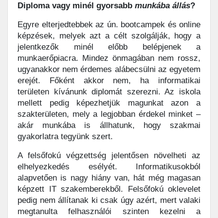
Diploma vagy minél gyorsabb
munkába
állás
?
Egyre elterjedtebbek az ún. bootcampek és online
képzések, melyek azt a célt szolgálják, hogy a
jelentkezők minél előbb belépjenek a
munkaerőpiacra. Mindez önmagában nem rossz,
ugyanakkor nem érdemes alábecsülni az egyetem
erejét. Főként akkor nem, ha informatikai
területen kívánunk diplomát szerezni. Az iskola
mellett pedig képezhetjük magunkat azon a
szakterületen, mely a legjobban érdekel minket –
akár munkába is állhatunk, hogy szakmai
gyakorlatra tegyünk szert.
A felsőfokú végzettség jelentősen növelheti az
elhelyezkedés esélyét. Informatikusokból
alapvetően is nagy hiány van, hát még magasan
képzett IT szakemberekből. Felsőfokú oklevelet
pedig nem állítanak ki csak úgy azért, mert valaki
megtanulta felhasználói szinten kezelni a