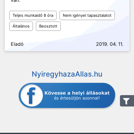
van.
Teljes munkaidő 8 óra
Nem igényel tapasztalatot
Általános
Beosztott
Eladó
2019. 04. 11.
NyiregyhazaAllas.hu