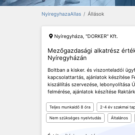
NyiregyhazaAllas
Állások
Nyíregyháza,
"DORKER" Kft.
Mezőgazdasági alkatrész érté
Nyíregyházán
Boltban a kisker. és viszonteladói ügy
kapcsolattartás, ajánlatok készítése 
kiszállítás szervezése, lebonyolítása 
felmérése, ajánlatok készítése Raktárk
Teljes munkaidő 8 óra
2-4 év szakmai tap
Nem szükséges nyelvtudás
Általános