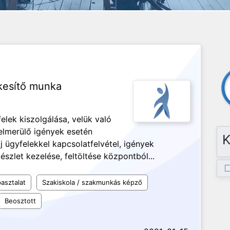
kesítő munka
felek kiszolgálása, velük való
Felmerülő igények esetén
K
Új ügyfelekkel kapcsolatfelvétel, igények
észlet kezelése, feltöltése központból...
asztalat
Szakiskola / szakmunkás képző
Beosztott