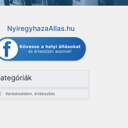
NyiregyhazaAllas.hu
ategóriák
Kereskedelem, értékesítés