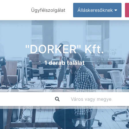
Ügyfélszolgálat
Álláskeresőknek
"DORKER" Kft.
1 darab találat