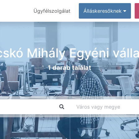
Ügyfélszolgálat
Álláskeresőknek
skó Mihály Egyéni váll
1 darab találat