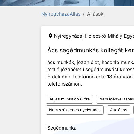
NyiregyhazaAllas
Állások
Nyíregyháza,
Holecskó Mihály Egyé
Ács segédmunkás kollégát ke
ács munkák, józan élet, hasonló munk
mellé józanéletű segédmunkást kerese
Érdeklődni telefonon este 18 óra után
telefonszámon.
Teljes munkaidő 8 óra
Nem igényel tapas
Nem szükséges nyelvtudás
Általános
Segédmunka