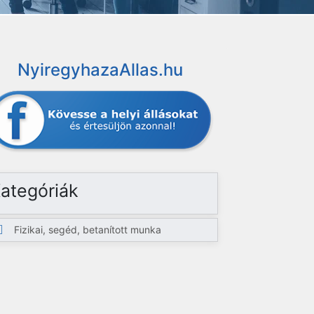
NyiregyhazaAllas.hu
ategóriák
Fizikai, segéd, betanított munka