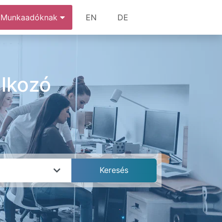
Munkaadóknak
EN
DE
alkozó