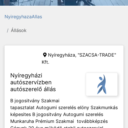
NyiregyhazaAllas
Állások
Nyíregyháza,
"SZACSA-TRADE"
Kft.
Nyíregyházi
autószervízben
autószerelő állás
B jogositvány Szakmai
tapasztalat Autogumi szerelés elöny Szakmunkás
képesites B jogositvány Autogumi szerelés
Munkaruha Prémium Szakmai továbbképzés