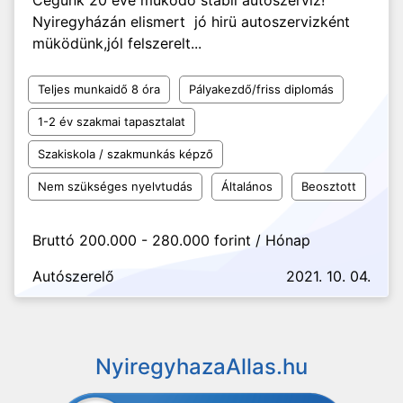
Cégunk 20 éve müködö stabil autoszerviz!
Nyiregyházán elismert jó hirü autoszervizként
müködünk,jól felszerelt...
Teljes munkaidő 8 óra
Pályakezdő/friss diplomás
1-2 év szakmai tapasztalat
Szakiskola / szakmunkás képző
Nem szükséges nyelvtudás
Általános
Beosztott
Bruttó 200.000 - 280.000 forint / Hónap
Autószerelő
2021. 10. 04.
NyiregyhazaAllas.hu