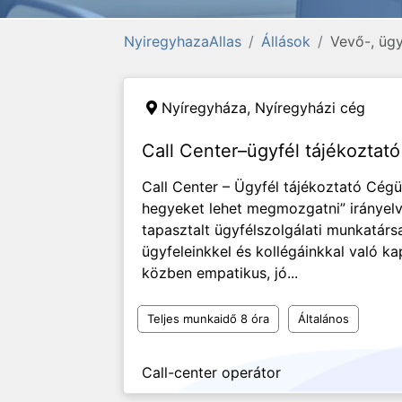
NyiregyhazaAllas
Állások
Vevő-, ügy
Nyíregyháza,
Nyíregyházi cég
Call Center–ügyfél tájékoztató
Call Center – Ügyfél tájékoztató Cégü
hegyeket lehet megmozgatni” irányelv,
tapasztalt ügyfélszolgálati munkatársa
ügyfeleinkkel és kollégáinkkal való k
közben empatikus, jó...
Teljes munkaidő 8 óra
Általános
Call-center operátor