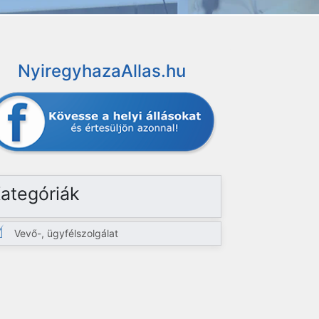
NyiregyhazaAllas.hu
ategóriák
Vevő-, ügyfélszolgálat