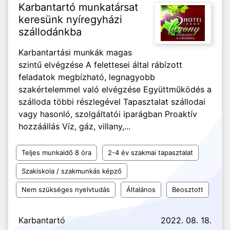
Karbantartó munkatársat
keresünk nyíregyházi
szállodánkba
Karbantartási munkák magas
szintű elvégzése A felettesei által rábízott
feladatok megbízható, legnagyobb
szakértelemmel való elvégzése Együttműködés a
szálloda többi részlegével Tapasztalat szállodai
vagy hasonló, szolgáltatói iparágban Proaktív
hozzáállás Víz, gáz, villany,...
Teljes munkaidő 8 óra
2-4 év szakmai tapasztalat
Szakiskola / szakmunkás képző
Nem szükséges nyelvtudás
Általános
Beosztott
Karbantartó
2022. 08. 18.