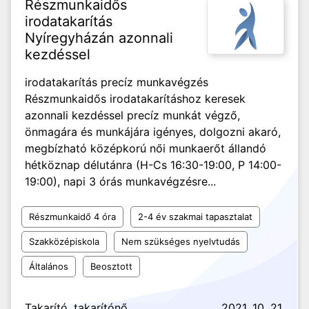
Részmunkaidős
irodatakarítás
Nyíregyházán azonnali
kezdéssel
irodatakarítás precíz munkavégzés
Részmunkaidős irodatakarításhoz keresek
azonnali kezdéssel precíz munkát végző,
önmagára és munkájára igényes, dolgozni akaró,
megbízható középkorú női munkaerőt állandó
hétköznap délutánra (H-Cs 16:30-19:00, P 14:00-
19:00), napi 3 órás munkavégzésre...
Részmunkaidő 4 óra
2-4 év szakmai tapasztalat
Szakközépiskola
Nem szükséges nyelvtudás
Általános
Beosztott
Takarító, takarítónő
2021. 10. 21.