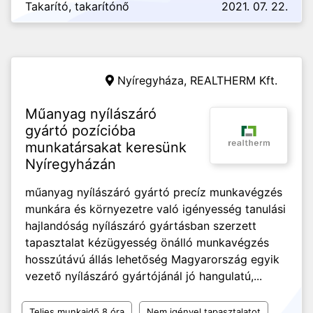
Takarító, takarítónő
2021. 07. 22.
Nyíregyháza,
REALTHERM Kft.
Műanyag nyílászáró
gyártó pozícióba
munkatársakat keresünk
Nyíregyházán
műanyag nyílászáró gyártó precíz munkavégzés
munkára és környezetre való igényesség tanulási
hajlandóság nyílászáró gyártásban szerzett
tapasztalat kézügyesség önálló munkavégzés
hosszútávú állás lehetőség Magyarország egyik
vezető nyílászáró gyártójánál jó hangulatú,...
Teljes munkaidő 8 óra
Nem igényel tapasztalatot