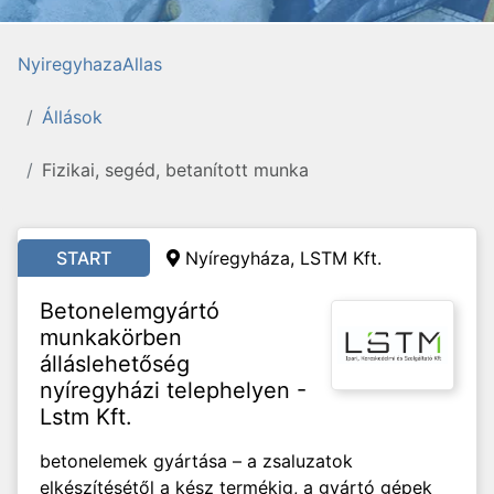
NyiregyhazaAllas
Állások
Fizikai, segéd, betanított munka
START
Nyíregyháza, LSTM Kft.
Betonelemgyártó
munkakörben
álláslehetőség
nyíregyházi telephelyen -
Lstm Kft.
betonelemek gyártása – a zsaluzatok
elkészítésétől a kész termékig, a gyártó gépek