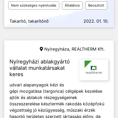
Nem szükséges nyelvtudás
Általános
Beosztott
Takarító, takarítónő
2022. 01. 10.
Nyíregyháza,
REALTHERM Kft.
Nyíregyházi ablakgyártó
vállalat munkatársakat
keres
udvari alapanyagok kézi és
gépi mozgatása (targonca) célgépek kezelése
ajtók és ablakok részegységeinek
összeszerelése késztermék rakodás középfokú
végzettség jó kézügyesség, műszaki érzék
hasonló területen szerzett jártasság előny, de