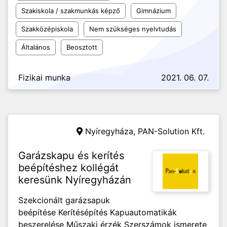
Szakiskola / szakmunkás képző
Gimnázium
Szakközépiskola
Nem szükséges nyelvtudás
Általános
Beosztott
Fizikai munka
2021. 06. 07.
Nyíregyháza,
PAN-Solution Kft.
Garázskapu és kerítés
beépítéshez kollégát
keresünk Nyíregyházán
Szekcionált garázsapuk
beépítése Kerítésépítés Kapuautomatikák
beszerelése Műszaki érzék Szerszámok ismerete