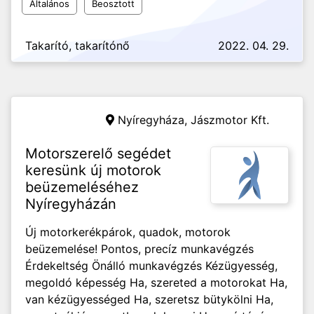
Általános
Beosztott
Takarító, takarítónő
2022. 04. 29.
Nyíregyháza,
Jászmotor Kft.
Motorszerelő segédet
keresünk új motorok
beüzemeléséhez
Nyíregyházán
Új motorkerékpárok, quadok, motorok
beüzemelése! Pontos, precíz munkavégzés
Érdekeltség Önálló munkavégzés Kézügyesség,
megoldó képesség Ha, szereted a motorokat Ha,
van kézügyességed Ha, szeretsz bütykölni Ha,