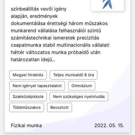
színbeállítás vevői igény
alapján, eredmények
dokumentálása érettségi három műszakos
munkarend vállalása felhasználói szintű
számítástechnikai ismeretek precizitás
csapatmunka stabil multinacionális vállalati
háttér változatos munka próbaidő után
határozatlan idejű...
Megyei hirdetés
Teljes munkaidő 8 óra
Nem igényel tapasztalatot
Gimnázium
Szakközépiskola
Nem szükséges nyelvtudás
Többműszakos
Beosztott
Fizikai munka
2022. 05. 15.