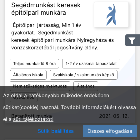
Segédmunkást keresek
építőipari munkára
Építőipari jártasság, Min 1 év
gyakorlat. Segédmunkást
keresek építőipari munkára Nyíregyháza és
vonzaskorzetéből jogosítvány előny.
Teljes munkaidő 8 óra
1-2 év szakmai tapasztalat
Általános iskola
Szakiskola / szakmunkás képző
Nem szükséges nyelvtudás
Általános
Az oldal a hatékonyabb működés érdekében
Gyakornok
sütiket(cookie) használ. További információkért olvassa
Betanított munka
2021. 05. 12.
el a
süti tájékoztatót!
Sütik beállítása
Összes elfogadása