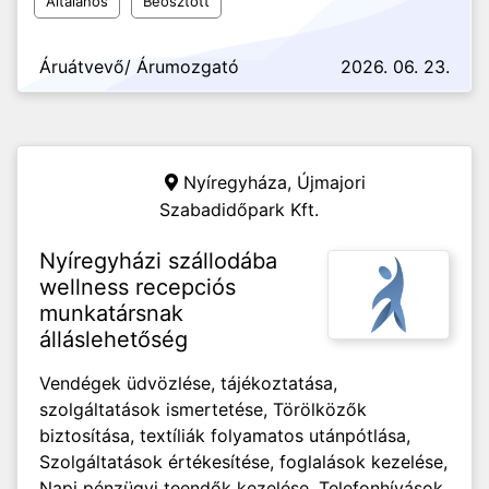
Általános
Beosztott
Áruátvevő/ Árumozgató
2026. 06. 23.
Nyíregyháza,
Újmajori
Szabadidőpark Kft.
Nyíregyházi szállodába
wellness recepciós
munkatársnak
álláslehetőség
Vendégek üdvözlése, tájékoztatása,
szolgáltatások ismertetése, Törölközők
biztosítása, textíliák folyamatos utánpótlása,
Szolgáltatások értékesítése, foglalások kezelése,
Napi pénzügyi teendők kezelése, Telefonhívások