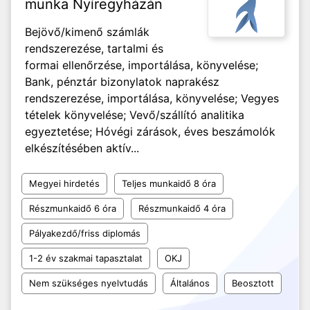
munka Nyíregyházán
Bejövő/kimenő számlák
rendszerezése, tartalmi és
formai ellenőrzése, importálása, könyvelése;
Bank, pénztár bizonylatok naprakész
rendszerezése, importálása, könyvelése; Vegyes
tételek könyvelése; Vevő/szállító analitika
egyeztetése; Hóvégi zárások, éves beszámolók
elkészítésében aktív...
Megyei hirdetés
Teljes munkaidő 8 óra
Részmunkaidő 6 óra
Részmunkaidő 4 óra
Pályakezdő/friss diplomás
1-2 év szakmai tapasztalat
OKJ
Nem szükséges nyelvtudás
Általános
Beosztott