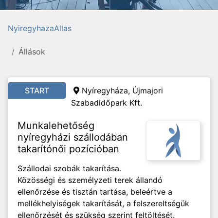
NyiregyhazaAllas
Állások
START
Nyíregyháza,
Újmajori
Szabadidőpark Kft.
Munkalehetőség
nyíregyházi szállodában
takarítónői pozícióban
Szállodai szobák takarítása.
Közösségi és személyzeti terek állandó
ellenőrzése és tisztán tartása, beleértve a
mellékhelyiségek takarítását, a felszereltségük
ellenőrzését és szükség szerint feltöltését.