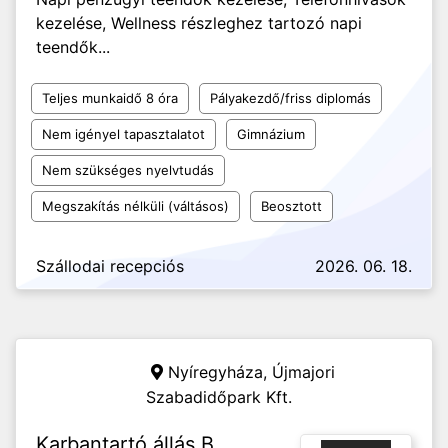
kezelése, Wellness részleghez tartozó napi
teendők...
Teljes munkaidő 8 óra
Pályakezdő/friss diplomás
Nem igényel tapasztalatot
Gimnázium
Nem szükséges nyelvtudás
Megszakítás nélküli (váltásos)
Beosztott
Szállodai recepciós
2026. 06. 18.
Nyíregyháza,
Újmajori
Szabadidőpark Kft.
Karbantartó állás B