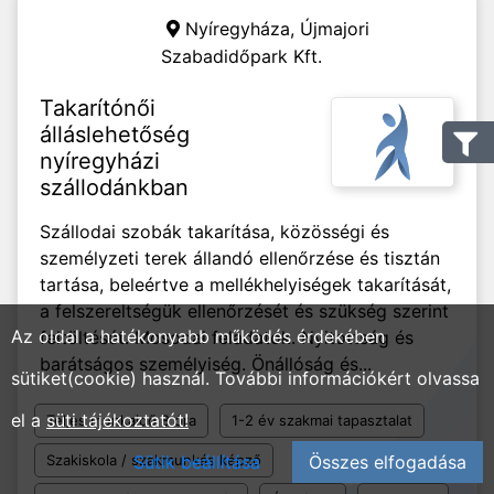
Nyíregyháza,
Újmajori
Szabadidőpark Kft.
Takarítónői
álláslehetőség
nyíregyházi
szállodánkban
Szállodai szobák takarítása, közösségi és
személyzeti terek állandó ellenőrzése és tisztán
tartása, beleértve a mellékhelyiségek takarítását,
a felszereltségük ellenőrzését és szükség szerint
Az oldal a hatékonyabb működés érdekében
feltöltését. Mosodai feladatok. Nyitottság és
barátságos személyiség. Önállóság és...
sütiket(cookie) használ. További információkért olvassa
el a
süti tájékoztatót!
Teljes munkaidő 8 óra
1-2 év szakmai tapasztalat
Szakiskola / szakmunkás képző
Sütik beállítása
Összes elfogadása