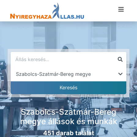
Szabolcs-Szatmár-Bereg
megye állások és munkák
451 darab találat