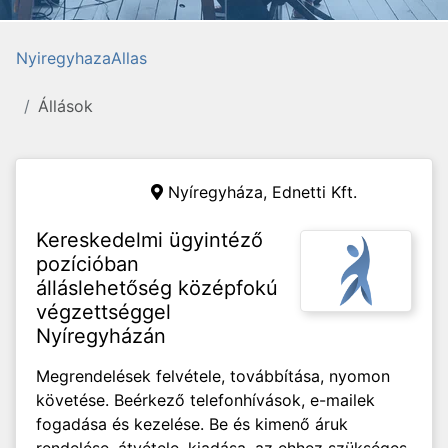
NyiregyhazaAllas
Állások
Nyíregyháza,
Ednetti Kft.
Kereskedelmi ügyintéző
pozícióban
álláslehetőség középfokú
végzettséggel
Nyíregyházán
Megrendelések felvétele, továbbítása, nyomon
követése. Beérkező telefonhívások, e-mailek
fogadása és kezelése. Be és kimenő áruk