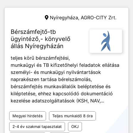
Nyíregyháza,
AGRO-CITY Zrt.
Bérszámfejtő-tb
ügyintéző,- könyvelő
állás Nyíregyházán
teljes körű bérszámfejtési,
munkaügyi és TB kifizetőhelyi feladatok ellátása
személyi- és munkaügyi nyilvántartások
naprakészen tartása bérelszámolás,
bérszámfejtés munkavállalók beléptetése és
kiléptetése, ehhez kapcsolódó dokumentáció
kezelése adatszolgáltatások (KSH, NAV,...
Megyei hirdetés
Teljes munkaidő 8 óra
2-4 év szakmai tapasztalat
OKJ