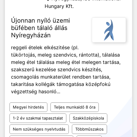
Hungary Kft.
Újonnan nyíló üzemi
büfében tálaló állás
Nyíregyházán
reggeli ételek elkészitése (pl.
tükörtojás, meleg szendvics, rántotta), tálalása
meleg étel tálalása meleg étel melegen tartása,
szakszerű kezelése szendvics készités,
csomagolás munkaterület rendben tartása,
takaritása kollégák támogatása középfokú
végzettség hasonló...
Megyei hirdetés
Teljes munkaidő 8 óra
1-2 év szakmai tapasztalat
Szakközépiskola
Nem szükséges nyelvtudás
Többműszakos