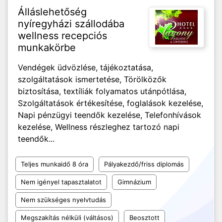
Álláslehetőség
nyíregyházi szállodába
wellness recepciós
munkakörbe
Vendégek üdvözlése, tájékoztatása,
szolgáltatások ismertetése, Törölközők
biztosítása, textíliák folyamatos utánpótlása,
Szolgáltatások értékesítése, foglalások kezelése,
Napi pénzügyi teendők kezelése, Telefonhívások
kezelése, Wellness részleghez tartozó napi
teendők...
Teljes munkaidő 8 óra
Pályakezdő/friss diplomás
Nem igényel tapasztalatot
Gimnázium
Nem szükséges nyelvtudás
Megszakítás nélküli (váltásos)
Beosztott