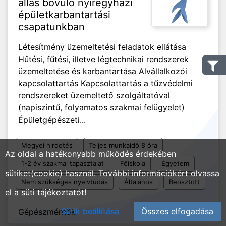
állás bővülő nyíregyházi
épületkarbantartási
csapatunkban
Létesítmény üzemeltetési feladatok ellátása
Hűtési, fűtési, illetve légtechnikai rendszerek
üzemeltetése és karbantartása Alvállalkozói
kapcsolattartás Kapcsolattartás a tűzvédelmi
rendszereket üzemeltető szolgáltatóval
(napiszintű, folyamatos szakmai felügyelet)
Épületgépészeti...
Megyei hirdetés
Teljes munkaidő 8 óra
Az oldal a hatékonyabb működés érdekében
1-2 év szakmai tapasztalat
Főiskola
Egyetem
sütiket(cookie) használ. További információkért olvassa
Nem szükséges nyelvtudás
Általános
Beosztott
el a
süti tájékoztatót!
Sütik beállítása
Összes elfogadása
Gépészmérnök
2023. 09. 27.