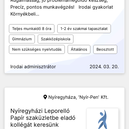
Rugalmasság, jó problémamegoldó készség;
Precíz, pontos munkavégzés! Irodai gyakorlat
Környékbeli...
Teljes munkaidő 8 óra
1-2 év szakmai tapasztalat
Gimnázium
Szakközépiskola
Nem szükséges nyelvtudás
Általános
Beosztott
Irodai adminisztrátor
2024. 03. 20.
Nyíregyháza,
'Nyír-Pen' Kft.
Nyíregyházi Leporelló
Papír szaküzletbe eladó
kollégát keresünk