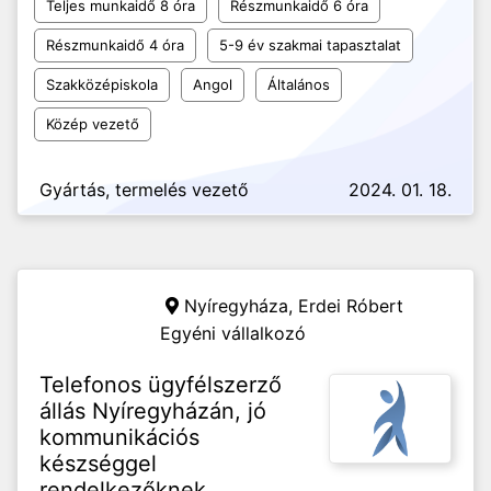
Teljes munkaidő 8 óra
Részmunkaidő 6 óra
Részmunkaidő 4 óra
5-9 év szakmai tapasztalat
Szakközépiskola
Angol
Általános
Közép vezető
Gyártás, termelés vezető
2024. 01. 18.
Nyíregyháza,
Erdei Róbert
Egyéni vállalkozó
Telefonos ügyfélszerző
állás Nyíregyházán, jó
kommunikációs
készséggel
rendelkezőknek