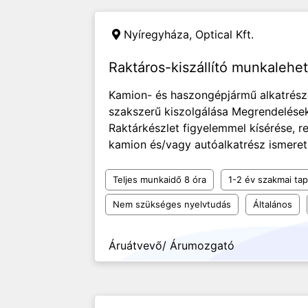
Nyíregyháza,
Optical Kft.
Raktáros-kiszállító munkalehe
Kamion- és haszongépjármű alkatrész
szakszerű kiszolgálása Megrendelések 
Raktárkészlet figyelemmel kísérése, 
kamion és/vagy autóalkatrész ismeret
Teljes munkaidő 8 óra
1-2 év szakmai tap
Nem szükséges nyelvtudás
Általános
Áruátvevő/ Árumozgató