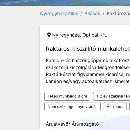
NyiregyhazaAllas
Állások
Raktározás
Nyíregyháza,
Optical Kft.
Raktáros-kiszállító munkaleh
Kamion- és haszongépjármű alkatrész
szakszerű kiszolgálása Megrendelések 
Raktárkészlet figyelemmel kísérése, 
kamion és/vagy autóalkatrész ismeret
Teljes munkaidő 8 óra
1-2 év szakmai tap
Nem szükséges nyelvtudás
Általános
Áruátvevő/ Árumozgató