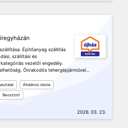
yíregyházán
zállítása. Építőanyag szállítás
si, szállítási és
E kategóriás vezetői engedély.
rhelhetőség. Önrakodós tehergépjárművel...
asztalat
Általános iskola
Beosztott
2026. 03. 23.