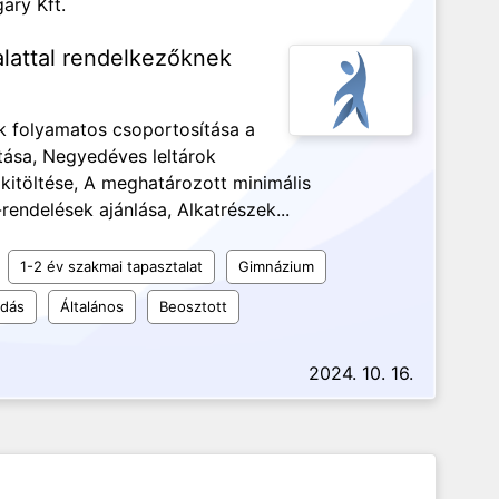
ary Kft.
alattal rendelkezőknek
ek folyamatos csoportosítása a
tása, Negyedéves leltárok
 kitöltése, A meghatározott minimális
rendelések ajánlása, Alkatrészek...
1-2 év szakmai tapasztalat
Gimnázium
udás
Általános
Beosztott
2024. 10. 16.