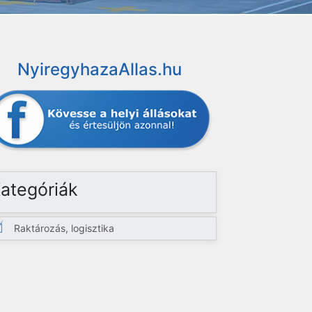
NyiregyhazaAllas.hu
ategóriák
Raktározás, logisztika