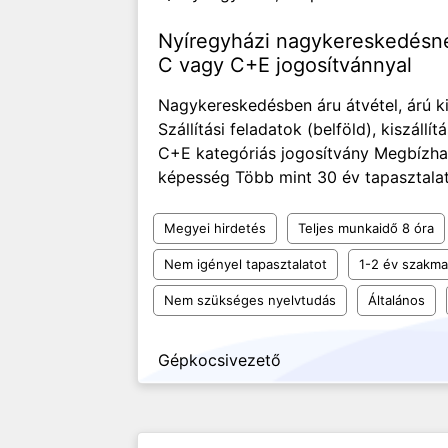
Nyíregyházi nagykereskedésn
C vagy C+E jogosítvánnyal
Nagykereskedésben áru átvétel, árú ki
Szállítási feladatok (belföld), kiszál
C+E kategóriás jogosítvány Megbízh
képesség Több mint 30 év tapasztalatt
Megyei hirdetés
Teljes munkaidő 8 óra
Nem igényel tapasztalatot
1-2 év szakmai
Nem szükséges nyelvtudás
Általános
Gépkocsivezető