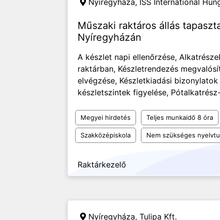
Nyíregyháza,
ISS International Hung
Műszaki raktáros állás tapaszt
Nyíregyházán
A készlet napi ellenőrzése, Alkatrész
raktárban, Készletrendezés megvalósí
elvégzése, Készletkiadási bizonylatok
készletszintek figyelése, Pótalkatrész-
Megyei hirdetés
Teljes munkaidő 8 óra
Szakközépiskola
Nem szükséges nyelvt
Raktárkezelő
Nyíregyháza,
Tulipa Kft.