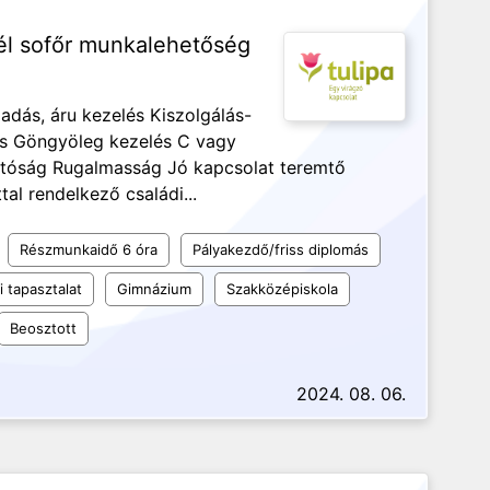
él sofőr munkalehetőség
adás, áru kezelés Kiszolgálás-
lítás Göngyöleg kezelés C vagy
atóság Rugalmasság Jó kapcsolat teremtő
al rendelkező családi...
Részmunkaidő 6 óra
Pályakezdő/friss diplomás
 tapasztalat
Gimnázium
Szakközépiskola
Beosztott
2024. 08. 06.