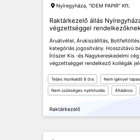
Nyíregyháza,
"IDEM PAPIR" Kft.
Raktárkezelő állás Nyíregyház
végzettséggel rendelkezőkne
Áruátvétel, Árukiszállítás, Boltfeltöl
kategóriás jogosítvány. Hosszútávú be
Írószer Kis -és Nagykereskedelmi cég
végzettséggel rendelkező kollégák jele
Teljes munkaidő 8 óra
Nem igényel tapas
Nem szükséges nyelvtudás
Általános
Raktárkezelő