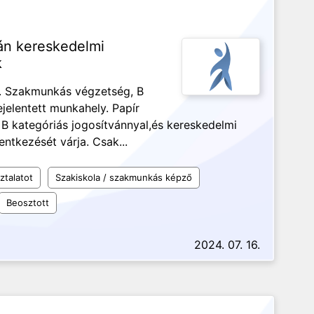
án kereskedelmi
k
tés. Szakmunkás végzetség, B
jelentett munkahely. Papír
 B kategóriás jogosítvánnyal,és kereskedelmi
ntkezését várja. Csak...
ztalatot
Szakiskola / szakmunkás képző
Beosztott
2024. 07. 16.