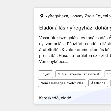
Nyíregyháza,
Ilosvay Zsolt Egyéni 
Eladói állás nyíregyházi dohán
Vásárlók kiszolgálása és tanácsadás Á
nyilvántartása Pénztári teendők ellátá
árufeltöltés Kiváló kommunikációs k
precizitás Hasonló területen szerzett 
Versenyképes...
Egyéb
2-4 év szakmai tapasztalat
Sz
Nem szükséges nyelvtudás
Általános
Kereskedő, eladó