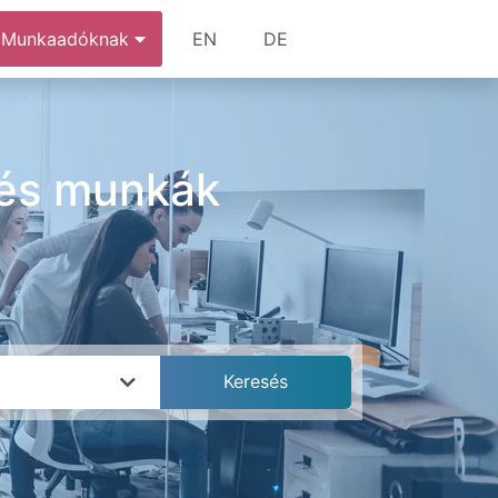
Munkaadóknak
EN
DE
 és munkák