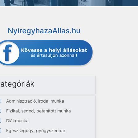
NyiregyhazaAllas.hu
ategóriák
Adminisztráció, irodai munka
Fizikai, segéd, betanított munka
Diákmunka
Egészségügy, gyógyszeripar