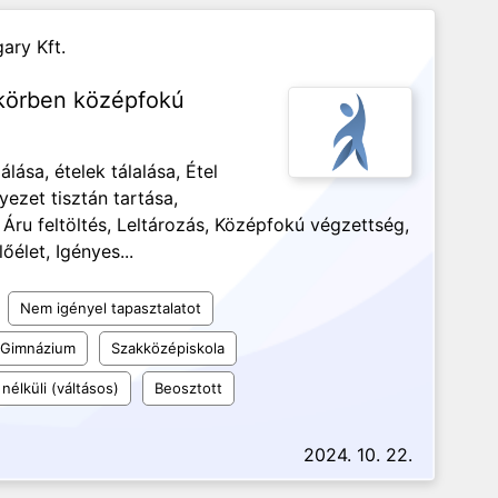
ary Kft.
körben középfokú
ása, ételek tálalása, Étel
ezet tisztán tartása,
ru feltöltés, Leltározás, Középfokú végzettség,
élet, Igényes...
Nem igényel tapasztalatot
Gimnázium
Szakközépiskola
nélküli (váltásos)
Beosztott
2024. 10. 22.