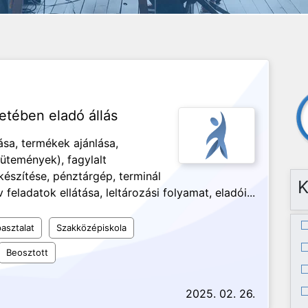
etében eladó állás
ása, termékek ajánlása,
ütemények), fagylalt
készítése, pénztárgép, terminál
K
feladatok ellátása, leltározási folyamat, eladói...
asztalat
Szakközépiskola
Beosztott
2025. 02. 26.