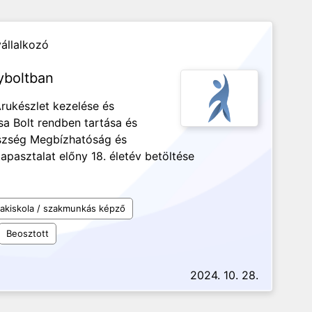
vállalkozó
yboltban
rukészlet kezelése és
sa Bolt rendben tartása és
észség Megbízhatóság és
tapasztalat előny 18. életév betöltése
akiskola / szakmunkás képző
Beosztott
2024. 10. 28.