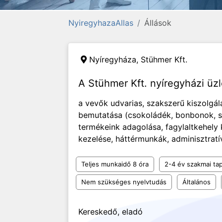
NyiregyhazaAllas
Állások
Nyíregyháza,
Stühmer Kft.
A Stühmer Kft. nyíregyházi üzl
a vevők udvarias, szakszerű kiszolgál
bemutatása (csokoládék, bonbonok, s
termékeink adagolása, fagylaltkehely 
kezelése, háttérmunkák, adminisztratív 
Teljes munkaidő 8 óra
2-4 év szakmai tap
Nem szükséges nyelvtudás
Általános
Kereskedő, eladó