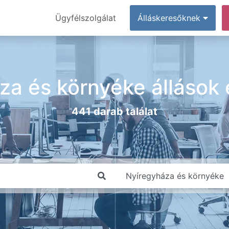
Ügyfélszolgálat
Álláskeresőknek
za és környéke állások
441 darab találat