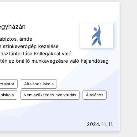
regyházán
gabiztos, ámde
és színkeverőgép kezelése
tisztántartása Kollégákkal való
én az önálló munkavégzésre való hajlandósàg
ztalatot
Általános iskola
piskola
Nem szükséges nyelvtudás
Általános
2024. 11. 11.