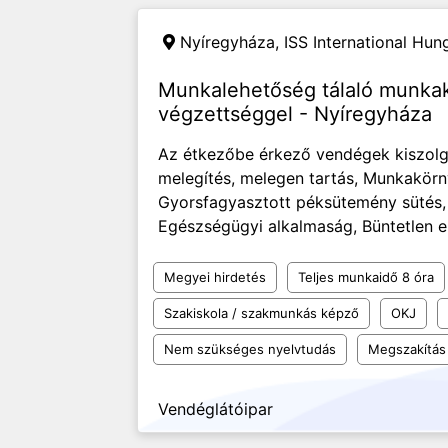
Nyíregyháza,
ISS International Hung
Munkalehetőség tálaló munka
végzettséggel - Nyíregyháza
Az étkezőbe érkező vendégek kiszolgál
melegítés, melegen tartás, Munkakörny
Gyorsfagyasztott péksütemény sütés, Á
Egészségügyi alkalmaság, Büntetlen elő
Megyei hirdetés
Teljes munkaidő 8 óra
Szakiskola / szakmunkás képző
OKJ
Nem szükséges nyelvtudás
Megszakítás 
Vendéglátóipar