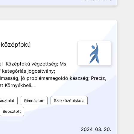
, középfokú
ása! Középfokú végzettség; Ms
B" kategóriás jogosítvány;
masság, jó problémamegoldó készség; Precíz,
 Környékbeli...
asztalat
Gimnázium
Szakközépiskola
Beosztott
2024. 03. 20.