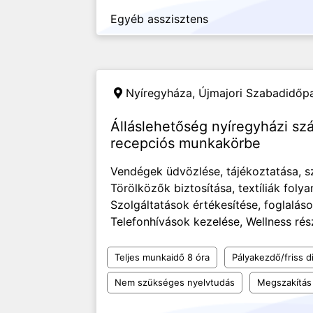
Egyéb asszisztens
Nyíregyháza,
Újmajori Szabadidőpa
Álláslehetőség nyíregyházi sz
recepciós munkakörbe
Vendégek üdvözlése, tájékoztatása, s
Törölközők biztosítása, textíliák foly
Szolgáltatások értékesítése, foglalás
Telefonhívások kezelése, Wellness rés
Teljes munkaidő 8 óra
Pályakezdő/friss d
Nem szükséges nyelvtudás
Megszakítás 