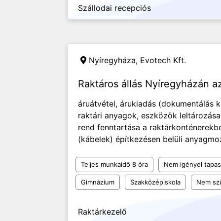
Szállodai recepciós
Nyíregyháza,
Evotech Kft.
Raktáros állás Nyíregyházán a
áruátvétel, árukiadás (dokumentálás 
raktári anyagok, eszközök leltározása
rend fenntartása a raktárkonténerekbe
(kábelek) építkezésen belüli anyagmo
Teljes munkaidő 8 óra
Nem igényel tapas
Gimnázium
Szakközépiskola
Nem sz
Raktárkezelő