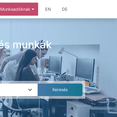
Munkaadóknak
EN
DE
 és munkák