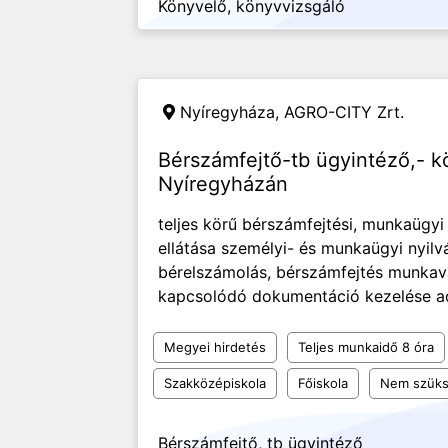
Könyvelő, könyvvizsgáló
Nyíregyháza,
AGRO-CITY Zrt.
Bérszámfejtő-tb ügyintéző,- k
Nyíregyházán
teljes körű bérszámfejtési, munkaügyi 
ellátása személyi- és munkaügyi nyil
bérelszámolás, bérszámfejtés munkavá
kapcsolódó dokumentáció kezelése ada
Megyei hirdetés
Teljes munkaidő 8 óra
Szakközépiskola
Főiskola
Nem szüks
Bérszámfejtő, tb ügyintéző