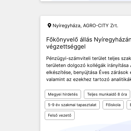
Nyíregyháza,
AGRO-CITY Zrt.
Főkönyvelő állás Nyíregyházán
végzettséggel
Pénzügyi-számviteli terület teljes sza
területen dolgozó kollégák irányítása
elkészítése, benyújtása Éves zárások
valamint az ezekhez tartozó analitikák
Megyei hirdetés
Teljes munkaidő 8 óra
5-9 év szakmai tapasztalat
Főiskola
Felső vezető