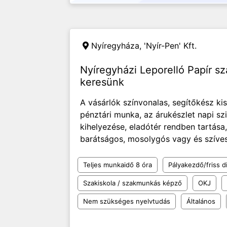
Nyíregyháza,
'Nyír-Pen' Kft.
Nyíregyházi Leporelló Papír sz
keresünk
A vásárlók színvonalas, segítőkész ki
pénztári munka, az árukészlet napi sz
kihelyezése, eladótér rendben tartása,
barátságos, mosolygós vagy és szíves
Teljes munkaidő 8 óra
Pályakezdő/friss d
Szakiskola / szakmunkás képző
OKJ
Nem szükséges nyelvtudás
Általános