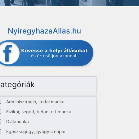
NyiregyhazaAllas.hu
ategóriák
Adminisztráció, irodai munka
Fizikai, segéd, betanított munka
Diákmunka
Egészségügy, gyógyszeripar