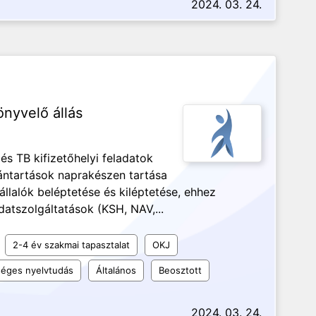
2024. 03. 24.
önyvelő állás
és TB kifizetőhelyi feladatok
vántartások naprakészen tartása
llalók beléptetése és kiléptetése, ehhez
tszolgáltatások (KSH, NAV,...
2-4 év szakmai tapasztalat
OKJ
éges nyelvtudás
Általános
Beosztott
2024. 03. 24.