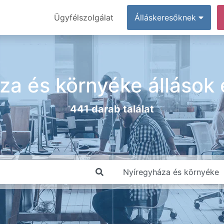
Ügyfélszolgálat
Álláskeresőknek
za és környéke állások
441 darab találat