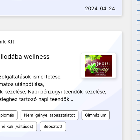
2024. 04. 24.
rk Kft.
állodába wellness
zolgáltatások ismertetése,
amatos utánpótlása,
ok kezelése, Napi pénzügyi teendők kezelése,
zleghez tartozó napi teendők...
iplomás
Nem igényel tapasztalatot
Gimnázium
nélküli (váltásos)
Beosztott